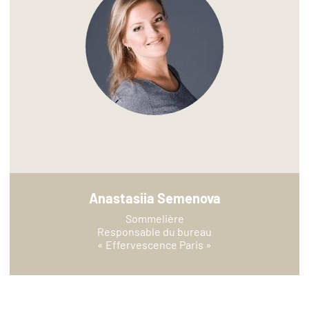
Anastasiia Semenova
Sommelière
Responsable du bureau
« Effervescence Paris »