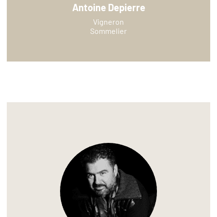
Antoine Depierre
Vigneron
Sommelier