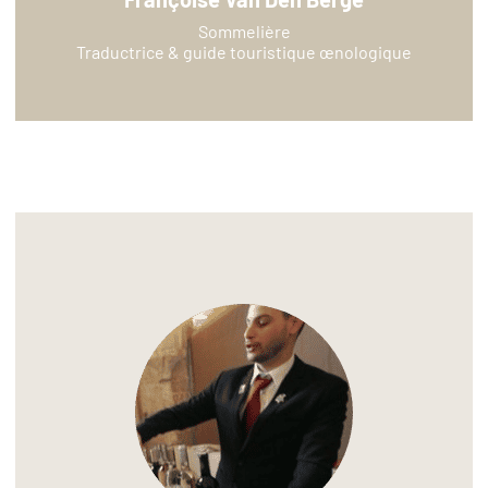
Sommelière
Traductrice & guide touristique œnologique