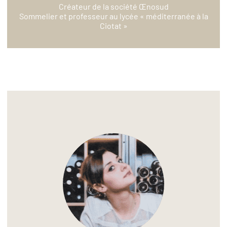
Créateur de la société Œnosud
Sommelier et professeur au lycée « méditerranée à la
Ciotat »