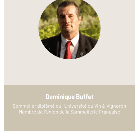
Dominique Buffet
Sommelier diplômé du l’Université du Vin & Vigneron
Membre de l’Union de la Sommellerie Française