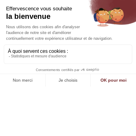
Sa connaissance, son
expertise, son savoir
être et savoir vivre font
de ses prestations des
moments de grandes
qualités. ”
FCG Rugby
Olivier GROS DAILLON
Responsable Servicing et Evenementiel au FC
Grenoble Rugby
Nos réceptions se
parent de rouge, de