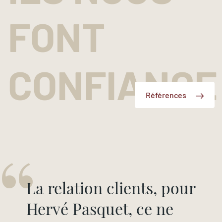
FONT
CONFIANCE
Références
“
La relation clients, pour
Hervé Pasquet, ce ne